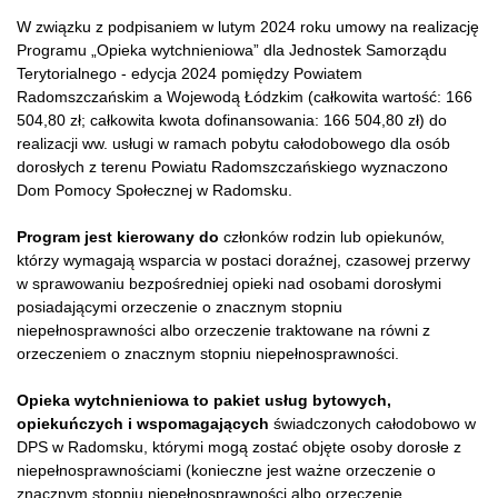
W związku z podpisaniem w lutym 2024 roku umowy na realizację
Programu „Opieka wytchnieniowa” dla Jednostek Samorządu
Terytorialnego - edycja 2024 pomiędzy Powiatem
Radomszczańskim a Wojewodą Łódzkim (całkowita wartość: 166
504,80 zł; całkowita kwota dofinansowania: 166 504,80 zł) do
realizacji ww. usługi w ramach pobytu całodobowego dla osób
dorosłych z terenu Powiatu Radomszczańskiego wyznaczono
Dom Pomocy Społecznej w Radomsku.
Program jest kierowany do
członków rodzin lub opiekunów,
którzy wymagają wsparcia w postaci doraźnej, czasowej przerwy
w sprawowaniu bezpośredniej opieki nad osobami dorosłymi
posiadającymi orzeczenie o znacznym stopniu
niepełnosprawności albo orzeczenie traktowane na równi z
orzeczeniem o znacznym stopniu niepełnosprawności.
Opieka wytchnieniowa
to pakiet usług
bytowych,
opiekuńczych i wspomagających
świadczonych
całodobow
o
w
DPS w Radomsku
,
którymi mogą zostać objęte osoby dorosłe z
niepełnosprawnościami (konieczne jest ważn
e orzeczenie o
znacznym stopniu niepełnosprawności albo orzeczenie