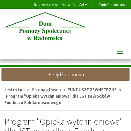
Przejdź
Przejdź
A++
Rozmiar czcionek:
A+
|
Zmień kontrast
A
do
do
głównej
wyszukiwarki
treści
Przeł
nawig
Przejdź do menu
Jesteś tutaj:
Strona główna
»
FUNDUSZE ZEWNĘTRZNE
»
Program "Opieka wytchnieniowa" dla JST ze środków
Funduszu Solidarnościowego
Program "Opieka wytchnieniowa"