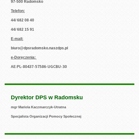
97-500 Radomsko
Telefon:
44/ 682 08 40
44/ 682 15 91
E-mail:
biuro@dpsradomsko.naszdps.pl
e-Doręczenia:
AE:PL-80437-57586-UGCBU-30
Dyrektor DPS w Radomsku
mgr Mariola Kaczmarczyk-Utratna
Specjalista Organizacji Pomocy Społecznej