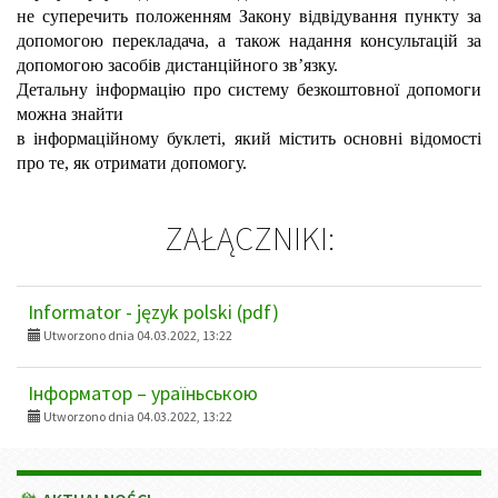
не суперечить положенням Закону відвідування пункту за
допомогою перекладача, а також надання консультацій за
допомогою засобів дистанційного зв’язку.
Детальну інформацію про систему безкоштовної допомоги
можна знайти
в інформаційному буклеті, який містить основні відомості
про те, як отримати допомогу.
ZAŁĄCZNIKI:
Informator - język polski (pdf)
Utworzono dnia 04.03.2022, 13:22
Інформатор – ураїньською
Utworzono dnia 04.03.2022, 13:22
Menu