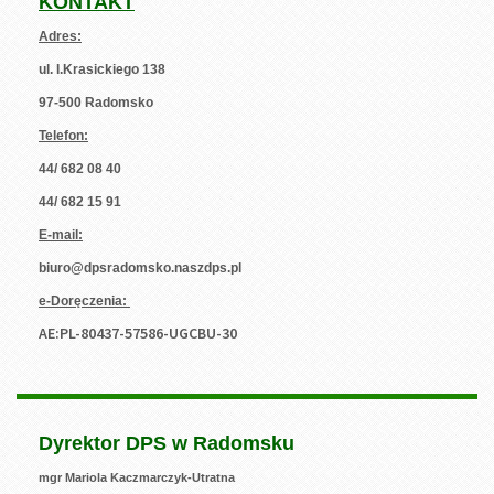
KONTAKT
Adres:
ul. I.Krasickiego 138
97-500 Radomsko
Telefon:
44/ 682 08 40
44/ 682 15 91
E-mail:
biuro@dpsradomsko.naszdps.pl
e-Doręczenia:
AE:PL-80437-57586-UGCBU-30
Dyrektor DPS w Radomsku
mgr Mariola Kaczmarczyk-Utratna