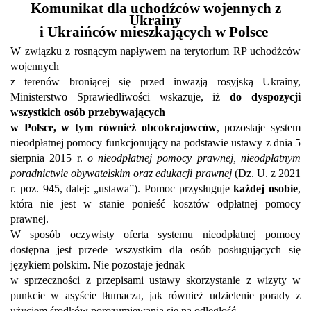
Komunikat dla uchodźców wojennych z
Ukrainy
i Ukraińców mieszkających w Polsce
W związku z rosnącym napływem na terytorium RP uchodźców
wojennych
z terenów broniącej się przed inwazją rosyjską Ukrainy,
Ministerstwo Sprawiedliwości wskazuje, iż
do dyspozycji
wszystkich osób przebywających
w Polsce, w tym również obcokrajowców
, pozostaje system
nieodpłatnej pomocy funkcjonujący na podstawie ustawy z dnia 5
sierpnia 2015 r.
o nieodpłatnej pomocy prawnej, nieodpłatnym
poradnictwie obywatelskim oraz edukacji prawnej
(Dz. U. z 2021
r. poz. 945, dalej: „ustawa”). Pomoc przysługuje
każdej osobie
,
która nie jest w stanie ponieść kosztów odpłatnej pomocy
prawnej.
W sposób oczywisty oferta systemu nieodpłatnej pomocy
dostępna jest przede wszystkim dla osób posługujących się
językiem polskim. Nie pozostaje jednak
w sprzeczności z przepisami ustawy skorzystanie z wizyty w
punkcie w asyście tłumacza, jak również udzielenie porady z
użyciem środków porozumiewania się na odległość.