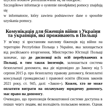
Szczegółowe informacje o systemie nieodpłatnej pomocy znajdują
się
w informatorze, który zawiera podstawowe dane o sposobie
uzyskania pomocy.
Комунікація для біженців війни з України
та українців, які проживають в Польщі
У зв’язку зі зростанням напливу біженців від війни на
територію Республіки Польща з України, яка захищається
від російського вторгнення, Міністерство Юстиції Польщі
зазначає, що
до диспозицї всіх осіб перебуваючих в
Польщі, в тим також іноземців
, залишається система
безоплатної допомоги, яка діє відповідно до Закону від 5
серпня 2015 р. про безоплатну правову допомогу, безоплатні
консульації громадянські і правової освіти (Вісник законів
2021 року, ст. 945, далі: «Закон»).
Кожен, хто не може
оплатити витрати на оплачувану юридичну допомогу,
має право на допомогу
.
Очевидно, що пропозиція безкоштовної системи доступна в
першу чергу людям, які володіють польською мовою. Однак