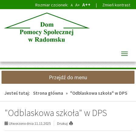
Przejdź
Przejdź
A++
Rozmiar czcionek:
A+
|
Zmień kontrast
A
do
do
głównej
wyszukiwarki
treści
Przeł
nawig
Przejdź do menu
Jesteś tutaj:
Strona główna
»
"Odblaskowa szkoła" w DPS
"Odblaskowa szkoła" w DPS
Utworzono dnia 11.11.2025
Drukuj