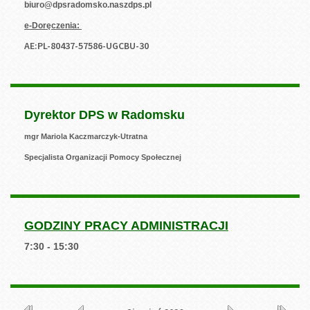
biuro@dpsradomsko.naszdps.pl
e-Doręczenia:
AE:PL-80437-57586-UGCBU-30
Dyrektor DPS w Radomsku
mgr Mariola Kaczmarczyk-Utratna
Specjalista Organizacji Pomocy Społecznej
GODZINY PRACY ADMINISTRACJI
7:30 - 15:30
Kalendarium